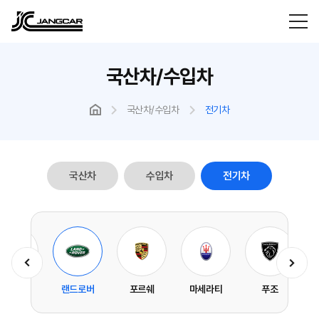
국산차/수입차
국산차/수입차
전기차
국산차
수입차
전기차
폴스타
랜드로버
포르쉐
마세라티
푸조