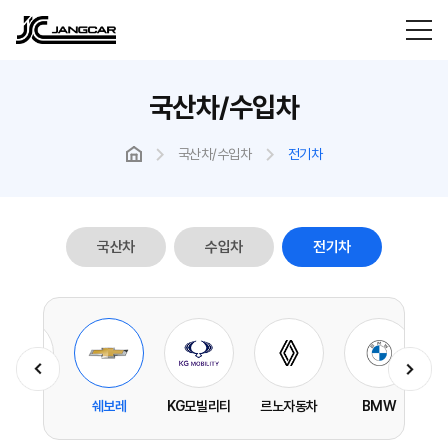
국산차/수입차
국산차/수입차
전기차
국산차
수입차
전기차
제네시스
쉐보레
KG모빌리티
르노자동차
BMW